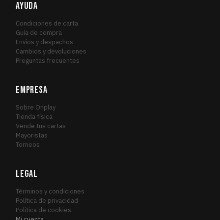
AYUDA
Condiciones de carta
Guía de compra
Envíos y despachos
Cambios y devoluciones
Preguntas frecuentes
EMPRESA
Sobre Onplay
Tienda física
Vende tus cartas
Mayoristas
Torneos
LEGAL
Términos y condiciones
Política de privacidad
Política de cookies
Mi cuenta