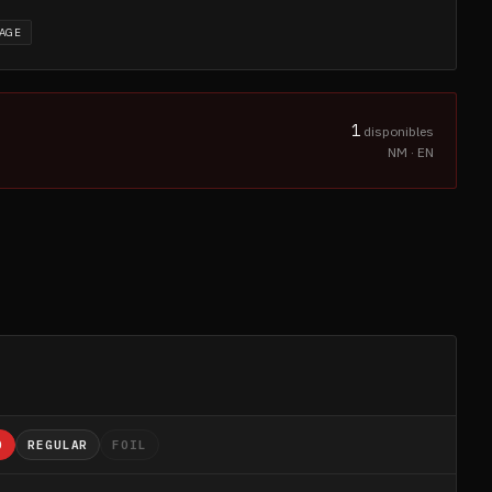
TAGE
1
disponibles
NM · EN
O
REGULAR
FOIL