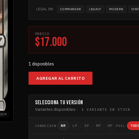
LEGAL EN:
COMMANDER
LEGACY
MODERN
VIN
PRECIO
$17.000
1 disponibles
AGREGAR AL CARRITO
Witch-
king,
Bringer
of
SELECCIONA TU VERSIÓN
Ruin
Variantes disponibles
· 1 VARIANTE EN STOCK
cantidad
ZOOM
NM
LP
SP
MP
HP
TOD
CONDICIÓN
FOIL