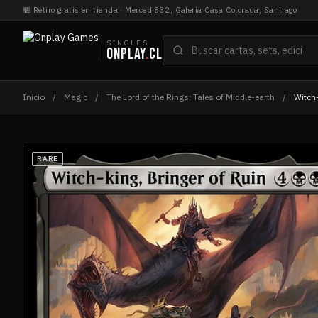
Saltar
🏪 Retiro gratis en tienda · Merced 832, Galería Casa Colorada, Santiago
al
contenido
Buscar
SINGLES
ONPLAY
.
CL
cartas
Inicio
/
Magic
/
The Lord of the Rings: Tales of Middle-earth
/
Witch-
RARE