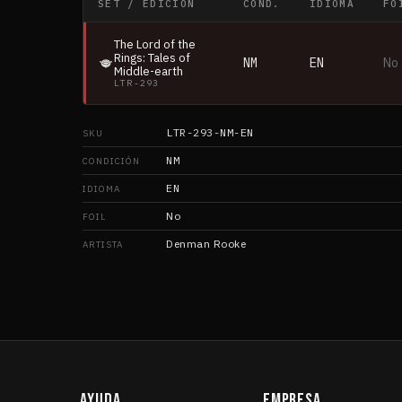
SET / EDICIÓN
COND.
IDIOMA
FO
The Lord of the
Rings: Tales of
NM
EN
No
Middle-earth
LTR-293
LTR-293-NM-EN
SKU
NM
CONDICIÓN
EN
IDIOMA
No
FOIL
Denman Rooke
ARTISTA
AYUDA
EMPRESA