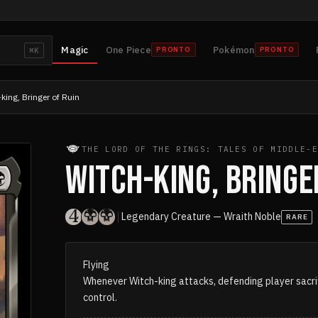
Magic
One Piece
Pokémon
PRONTO
PRONTO
⌘K
king, Bringer of Ruin
THE LORD OF THE RINGS: TALES OF MIDDLE-E
WITCH-KING, BRINGE
Legendary Creature — Wraith Noble
RARE
Flying
Whenever Witch-king attacks, defending player sacri
control.