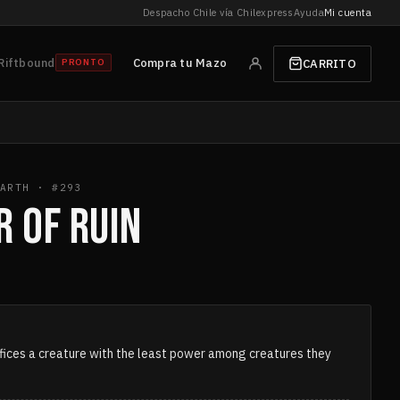
Despacho Chile vía Chilexpress
Ayuda
Mi cuenta
Riftbound
Compra tu Mazo
CARRITO
PRONTO
ARTH · #293
R OF RUIN
fices a creature with the least power among creatures they