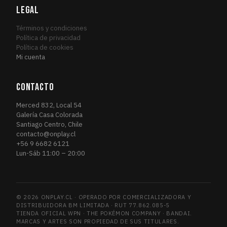
Magic Origins
LEGAL
8
MAG
March of the Machine
2
MAR
Términos y condiciones
March of the Machine Commander
Política de privacidad
1
MAR
Política de cookies
Marvel's Spider-Man
15
MAR
Mi cuenta
Marvel's Spider-Man Eternal
2
MAR
Marvel's Spider-Man Promos
1
MAR
CONTACTO
Masters 25
1
MAS
Merced 832, Local 54
Mercadian Masques
2
MER
Galería Casa Colorada
Santiago Centro, Chile
Mirrodin Besieged
1
MIR
contacto@onplay.cl
Modern Horizons
1
MOD
+56 9 6682 6121
Lun-Sáb 11:00 – 20:00
Modern Horizons 2
2
MOD
Modern Horizons 2 Timeshifts
1
MOD
Modern Horizons 3
1
MOD
© 2026 ONPLAY.CL · OPERADO POR COMERCIALIZADORA Y
Modern Masters 2015
1
MOD
DISTRIBUIDORA BM LIMITADA · RUT 77.862.085-5
Morningtide
TIENDA OFICIAL WPN · THE POKÉMON COMPANY · BANDAI.
1
MOR
MARCAS Y ARTES SON PROPIEDAD DE SUS TITULARES.