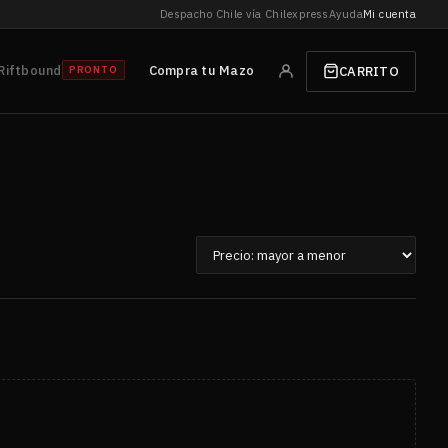
Despacho Chile vía Chilexpress
Ayuda
Mi cuenta
Riftbound
Compra tu Mazo
CARRITO
PRONTO
Ordenar
por