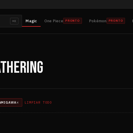
Magic
One Piece
Pokémon
PRONTO
PRONTO
⌘K
ATHERING
×
KAMIGAWA
LIMPIAR TODO
ITAR
LTRO