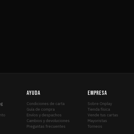
AYUDA
EMPRESA
ng
Condiciones de carta
Sobre Onplay
Guía de compra
Tienda física
nto
Envíos y despachos
Vende tus cartas
Cambios y devoluciones
Mayoristas
Preguntas frecuentes
Torneos