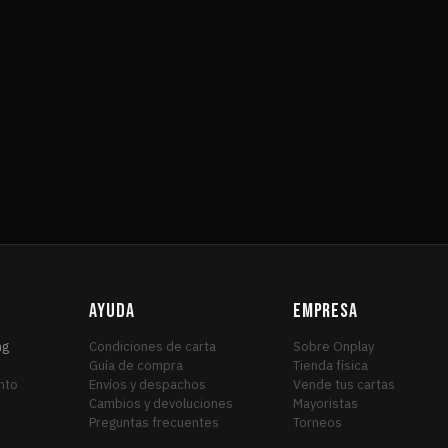
AYUDA
EMPRESA
ng
Condiciones de carta
Sobre Onplay
Guía de compra
Tienda física
nto
Envíos y despachos
Vende tus cartas
Cambios y devoluciones
Mayoristas
Preguntas frecuentes
Torneos