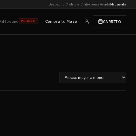
Despacho Chile vía Chilexpress
Ayuda
Mi cuenta
Riftbound
Compra tu Mazo
CARRITO
PRONTO
Ordenar
por