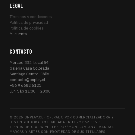
Magic Origins
LEGAL
8
MAG
March of the Machine
2
MAR
Términos y condiciones
March of the Machine Commander
Política de privacidad
1
MAR
Política de cookies
Marvel's Spider-Man
15
MAR
Mi cuenta
Marvel's Spider-Man Eternal
2
MAR
Marvel's Spider-Man Promos
1
MAR
CONTACTO
Masters 25
1
MAS
Merced 832, Local 54
Mercadian Masques
2
MER
Galería Casa Colorada
Santiago Centro, Chile
Mirrodin Besieged
1
MIR
contacto@onplay.cl
Modern Horizons
1
MOD
+56 9 6682 6121
Lun-Sáb 11:00 – 20:00
Modern Horizons 2
2
MOD
Modern Horizons 2 Timeshifts
1
MOD
Modern Horizons 3
1
MOD
© 2026 ONPLAY.CL · OPERADO POR COMERCIALIZADORA Y
Modern Masters 2015
1
MOD
DISTRIBUIDORA BM LIMITADA · RUT 77.862.085-5
Morningtide
TIENDA OFICIAL WPN · THE POKÉMON COMPANY · BANDAI.
1
MOR
MARCAS Y ARTES SON PROPIEDAD DE SUS TITULARES.