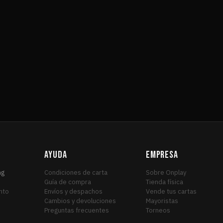
AYUDA
EMPRESA
ng
Condiciones de carta
Sobre Onplay
Guía de compra
Tienda física
nto
Envíos y despachos
Vende tus cartas
Cambios y devoluciones
Mayoristas
Preguntas frecuentes
Torneos