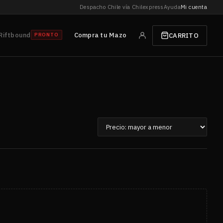
Despacho Chile vía Chilexpress
Ayuda
Mi cuenta
Riftbound
Compra tu Mazo
CARRITO
PRONTO
Ordenar
por