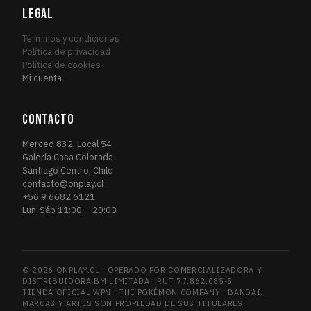
Magic Origins
LEGAL
8
MAG
March of the Machine
2
MAR
Términos y condiciones
March of the Machine Commander
Política de privacidad
1
MAR
Política de cookies
Marvel's Spider-Man
15
MAR
Mi cuenta
Marvel's Spider-Man Eternal
2
MAR
Marvel's Spider-Man Promos
1
MAR
CONTACTO
Masters 25
1
MAS
Merced 832, Local 54
Mercadian Masques
2
MER
Galería Casa Colorada
Santiago Centro, Chile
Mirrodin Besieged
1
MIR
contacto@onplay.cl
Modern Horizons
1
MOD
+56 9 6682 6121
Lun-Sáb 11:00 – 20:00
Modern Horizons 2
2
MOD
Modern Horizons 2 Timeshifts
1
MOD
Modern Horizons 3
1
MOD
© 2026 ONPLAY.CL · OPERADO POR COMERCIALIZADORA Y
Modern Masters 2015
1
MOD
DISTRIBUIDORA BM LIMITADA · RUT 77.862.085-5
Morningtide
TIENDA OFICIAL WPN · THE POKÉMON COMPANY · BANDAI.
1
MOR
MARCAS Y ARTES SON PROPIEDAD DE SUS TITULARES.