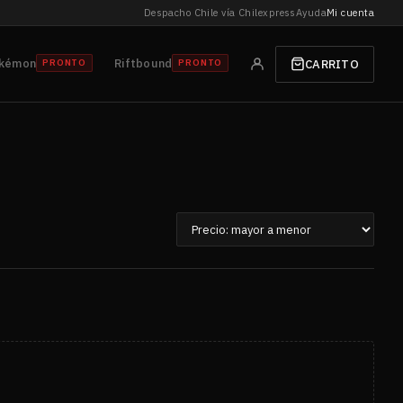
Despacho Chile vía Chilexpress
Ayuda
Mi cuenta
kémon
Riftbound
CARRITO
PRONTO
PRONTO
Ordenar
por