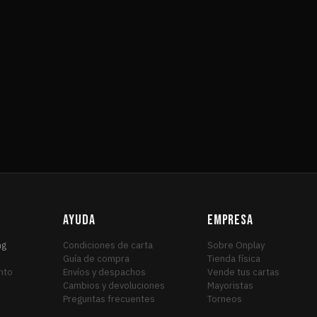
AYUDA
EMPRESA
ng
Condiciones de carta
Sobre Onplay
Guía de compra
Tienda física
nto
Envíos y despachos
Vende tus cartas
Cambios y devoluciones
Mayoristas
Preguntas frecuentes
Torneos