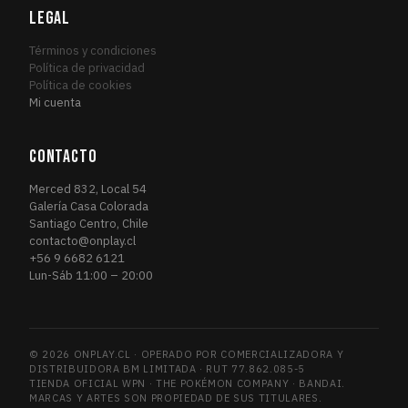
Magic Origins
LEGAL
8
MAG
March of the Machine
2
MAR
Términos y condiciones
March of the Machine Commander
Política de privacidad
1
MAR
Política de cookies
Marvel's Spider-Man
15
MAR
Mi cuenta
Marvel's Spider-Man Eternal
2
MAR
Marvel's Spider-Man Promos
1
MAR
CONTACTO
Masters 25
1
MAS
Merced 832, Local 54
Mercadian Masques
2
MER
Galería Casa Colorada
Santiago Centro, Chile
Mirrodin Besieged
1
MIR
contacto@onplay.cl
Modern Horizons
1
MOD
+56 9 6682 6121
Lun-Sáb 11:00 – 20:00
Modern Horizons 2
2
MOD
Modern Horizons 2 Timeshifts
1
MOD
Modern Horizons 3
1
MOD
© 2026 ONPLAY.CL · OPERADO POR COMERCIALIZADORA Y
Modern Masters 2015
1
MOD
DISTRIBUIDORA BM LIMITADA · RUT 77.862.085-5
Morningtide
TIENDA OFICIAL WPN · THE POKÉMON COMPANY · BANDAI.
1
MOR
MARCAS Y ARTES SON PROPIEDAD DE SUS TITULARES.