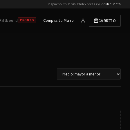
Despacho Chile vía Chilexpress
Ayuda
Mi cuenta
Riftbound
Compra tu Mazo
CARRITO
PRONTO
Ordenar
por