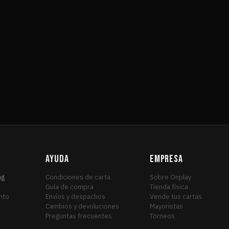
AYUDA
EMPRESA
ng
Condiciones de carta
Sobre Onplay
Guía de compra
Tienda física
nto
Envíos y despachos
Vende tus cartas
Cambios y devoluciones
Mayoristas
Preguntas frecuentes
Torneos