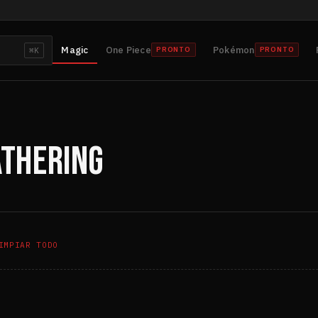
Magic
One Piece
Pokémon
PRONTO
PRONTO
⌘K
ATHERING
IMPIAR TODO