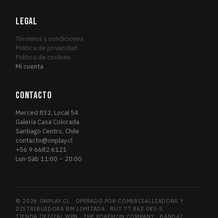
LEGAL
Términos y condiciones
Política de privacidad
Política de cookies
Mi cuenta
CONTACTO
Merced 832, Local 54
Galería Casa Colorada
Santiago Centro, Chile
contacto@onplay.cl
+56 9 6682 6121
Lun-Sáb 11:00 – 20:00
© 2026 ONPLAY.CL · OPERADO POR COMERCIALIZADORA Y
DISTRIBUIDORA BM LIMITADA · RUT 77.862.085-5
TIENDA OFICIAL WPN · THE POKÉMON COMPANY · BANDAI.