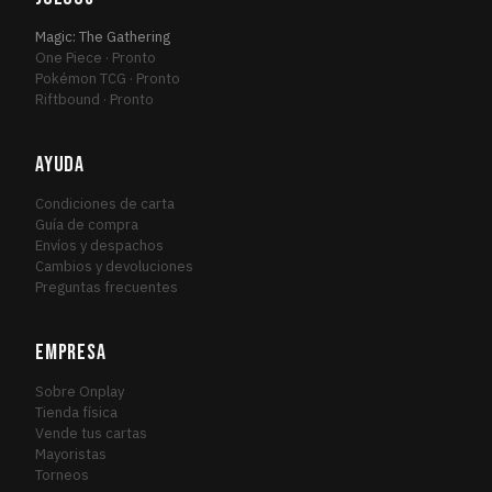
Magic: The Gathering
One Piece · Pronto
Pokémon TCG · Pronto
Riftbound · Pronto
AYUDA
Condiciones de carta
Guía de compra
Envíos y despachos
Cambios y devoluciones
Preguntas frecuentes
EMPRESA
Sobre Onplay
Tienda física
Vende tus cartas
Mayoristas
Torneos